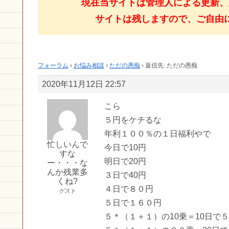
現在当サイトは管理人による更新、
サイトは残しますので、ご自由
フォーラム
›
お悩み相談
›
ただの愚痴
›
返信先: ただの愚痴
2020年11月12日 22:57
こら
５円をケチるな
年利１００％の１日福利やで
忙しいんで
今日で10円
すな
明日で20円
ー・・・な
んか残業多
３日で40円
くね?
４日で８０円
ゲスト
５日で１６０円
５＊（１＋１）の10乗＝10日で