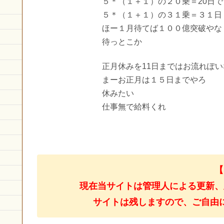
５＊（１＋１）の２０乗＝20日
５＊（１＋１）の３１乗＝３１日
ほー１月待てば１００億突破やな
待っとこか
正月休みを11日まではお流れぽい
まーお正月は１５日までやろ
休みたい
仕事無で給料くれ
【
現在当サイトは管理人による更新、
サイトは残しますので、ご自由