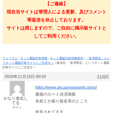
【ご連絡】
現在当サイトは管理人による更新、及びコメント
等返信を休止しております。
サイトは残しますので、ご自由に掲示板サイトと
してご利用ください。
フォーラム
›
ネット通販詐欺情報
›
ネット通販詐欺情報提供
›
「富澤商店」とい
うネット通販詐欺サイトにご注意を！
›
返信先: 「富澤商店」というネット通販
詐欺サイトにご注意を！
2020年11月15日 00:54
#1969
https://www.ukcasinoawards.shop/
最後のカート決済画面
かなり進化し
名前とか振り仮名等のところ
てる
ゲスト
改良されてます