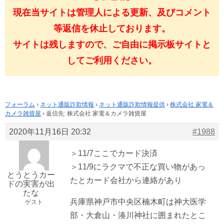
現在当サイトは管理人による更新、及びコメント
等返信を休止しております。
サイトは残しますので、ご自由に掲示板サイトと
してご利用ください。
フォーラム
›
ネット通販詐欺情報
›
ネット通販詐欺情報提供
›
株式会社 家電＆
カメラ雑貨屋
›
返信先: 株式会社 家電＆カメラ雑貨屋
2020年11月16日 20:32
#1988
＞11/7ここでカード決済
＞11/9にラクマで不正な買い物があっ
とうとうカー
たとカード会社から連絡があり
ドの実害が出
たな
兵庫県神戸市中央区楠木町は神大医学
ゲスト
部・大倉山・湊川神社に囲まれたとこ