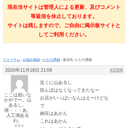
現在当サイトは管理人による更新、及びコメント
等返信を休止しております。
サイトは残しますので、ご自由に掲示板サイトと
してご利用ください。
フォーラム
›
お悩み相談
›
ただの愚痴
›
返信先: ただの愚痴
2020年11月18日 21:09
#2008
近くに山あるし
田んぼはなくなってきたなー
ここは超いな
お店がいっぱいなんはえーけどな
かやでー。山
あるし。
で
湖・・・あ、
納豆はあかん
人工湖ある
わ。
これはあかん
ゲスト