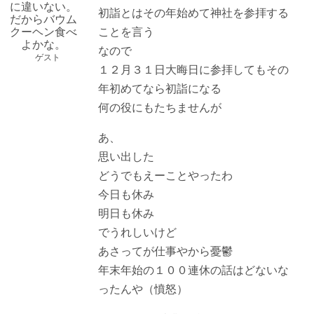
に違いない。
初詣とはその年始めて神社を参拝する
だからバウム
クーヘン食べ
ことを言う
よかな。
なので
ゲスト
１２月３１日大晦日に参拝してもその
年初めてなら初詣になる
何の役にもたちませんが
あ、
思い出した
どうでもえーことやったわ
今日も休み
明日も休み
でうれしいけど
あさってが仕事やから憂鬱
年末年始の１００連休の話はどないな
ったんや（憤怒）