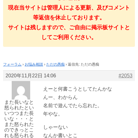
現在当サイトは管理人による更新、及びコメント
等返信を休止しております。
サイトは残しますので、ご自由に掲示板サイトと
してご利用ください。
フォーラム
›
お悩み相談
›
ただの愚痴
›
返信先: ただの愚痴
2020年11月22日 14:06
#2053
えーと何書こうとしてたんかな
んー、わからん
また長いなと
名前で遊んでたら忘れた。
怒られたとい
いつつまた長
年やな。
いな・・・と
また怒られた
しゃーない
のできっとこ
れも怒られる
なんか書いとこ