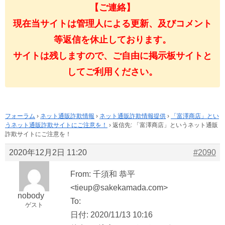
【ご連絡】
現在当サイトは管理人による更新、及びコメント
等返信を休止しております。
サイトは残しますので、ご自由に掲示板サイトと
してご利用ください。
フォーラム
›
ネット通販詐欺情報
›
ネット通販詐欺情報提供
›
「富澤商店」とい
うネット通販詐欺サイトにご注意を！
›
返信先: 「富澤商店」というネット通販
詐欺サイトにご注意を！
2020年12月2日 11:20
#2090
From: 千須和 恭平
<tieup@sakekamada.com>
nobody
To:
ゲスト
日付: 2020/11/13 10:16