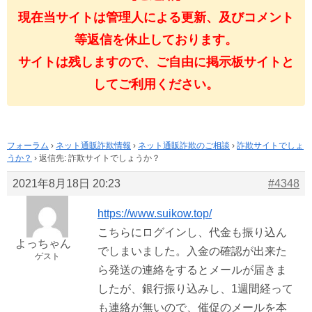
現在当サイトは管理人による更新、及びコメント
等返信を休止しております。
サイトは残しますので、ご自由に掲示板サイトと
してご利用ください。
フォーラム
›
ネット通販詐欺情報
›
ネット通販詐欺のご相談
›
詐欺サイトでしょ
うか？
›
返信先: 詐欺サイトでしょうか？
2021年8月18日 20:23
#4348
https://www.suikow.top/
こちらにログインし、代金も振り込ん
よっちゃん
でしまいました。入金の確認が出来た
ゲスト
ら発送の連絡をするとメールが届きま
したが、銀行振り込みし、1週間経って
も連絡が無いので、催促のメールを本