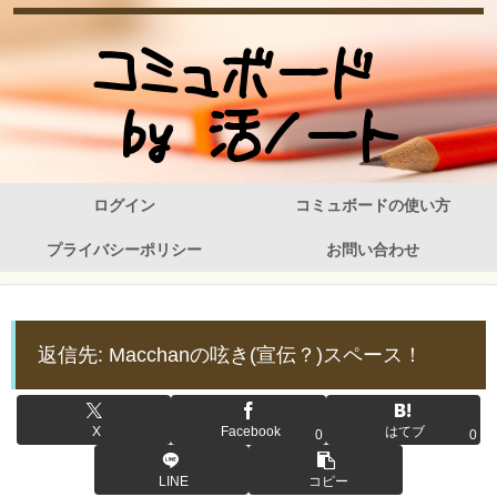
ログイン
コミュボードの使い方
プライバシーポリシー
お問い合わせ
返信先: Macchanの呟き(宣伝？)スペース！
X
Facebook
はてブ
0
0
LINE
コピー