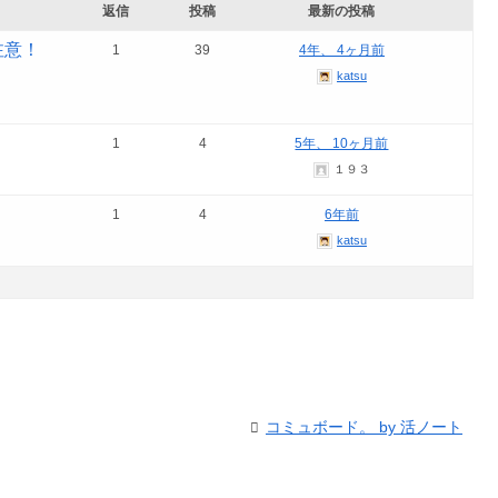
返信
投稿
最新の投稿
注意！
1
39
4年、 4ヶ月前
katsu
1
4
5年、 10ヶ月前
１９３
1
4
6年前
katsu
コミュボード。 by 活ノート