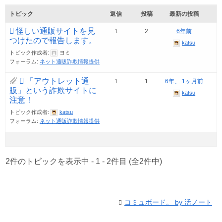
トピック
返信
投稿
最新の投稿
怪しい通販サイトを見
1
2
6年前
つけたので報告します。
katsu
トピック作成者:
ヨミ
フォーラム:
ネット通販詐欺情報提供
「アウトレット通
1
1
6年、 1ヶ月前
販」という詐欺サイトに
katsu
注意！
トピック作成者:
katsu
フォーラム:
ネット通販詐欺情報提供
2件のトピックを表示中 - 1 - 2件目 (全2件中)
コミュボード。 by 活ノート