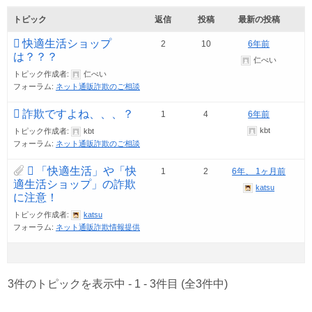
トピック
返信
投稿
最新の投稿
快適生活ショップ
2
10
6年前
は？？？
仁べい
トピック作成者:
仁べい
フォーラム:
ネット通販詐欺のご相談
詐欺ですよね、、、？
1
4
6年前
kbt
トピック作成者:
kbt
フォーラム:
ネット通販詐欺のご相談
「快適生活」や「快
1
2
6年、 1ヶ月前
適生活ショップ」の詐欺
katsu
に注意！
トピック作成者:
katsu
フォーラム:
ネット通販詐欺情報提供
3件のトピックを表示中 - 1 - 3件目 (全3件中)