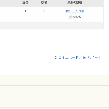
返信
投稿
最新の投稿
1
3
4年、 9ヶ月前
nobody
コミュボード。 by 活ノート