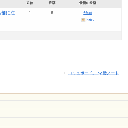
返信
投稿
最新の投稿
店舗に注
1
5
6年前
katsu
コミュボード。 by 活ノート