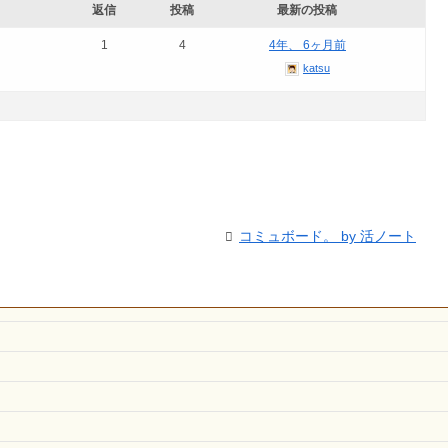
返信
投稿
最新の投稿
1
4
4年、 6ヶ月前
katsu
コミュボード。 by 活ノート