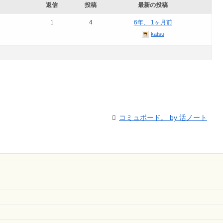
返信
投稿
最新の投稿
1
4
6年、 1ヶ月前
katsu
コミュボード。 by 活ノート