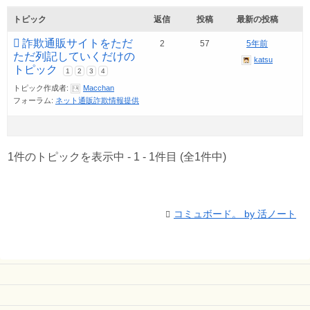
トピック
返信
投稿
最新の投稿
詐欺通販サイトをただ
2
57
5年前
ただ列記していくだけの
katsu
トピック
1
2
3
4
トピック作成者:
Macchan
フォーラム:
ネット通販詐欺情報提供
1件のトピックを表示中 - 1 - 1件目 (全1件中)
コミュボード。 by 活ノート