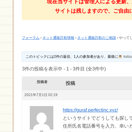
現在当サイトは管理人による更新、
サイトは残しますので、ご自由
フォーラム
›
ネット通販詐欺情報
›
ネット通販詐欺のご相談
›
やって
このトピックには2件の返信、1人の参加者があり、最後に
katsu
3件の投稿を表示中 - 1 - 3件目 (全3件中)
投稿者
投稿
2021年7月1日 02:19
https://guraf.perfectinc.xyz/
というサイトでどうしても探し
住所氏名電話番号を入力、幸い