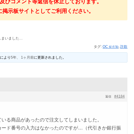
及びコメント等返信を休止しております。
に掲示板サイトとしてご利用ください。
しまいました…
タグ:
OC si ri to
,
詐欺
により
5年、 1ヶ月前
に更新されました。
#4184
返信
ている商品があったので注文してしまいました。
カード番号の入力はなかったのですが…（代引きか銀行振