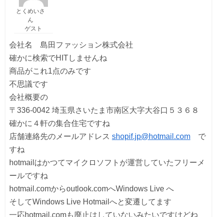
とくめいさ
ん
ゲスト
会社名 島田ファッション株式会社
確かに検索でHITしませんね
商品がこれ1点のみです
不思議です
会社概要の
〒336-0042 埼玉県さいたま市南区大字大谷口５３６８
確かに４軒の集合住宅ですね
店舗連絡先のメールアドレス
shopif.jp@hotmail.com
で
すね
hotmailはかつてマイクロソフトが運営していたフリーメ
ールですね
hotmail.comからoutlook.comへWindows Live へ
そしてWindows Live Hotmailへと変遷してます
一応hotmail.comも廃止はしていないみたいですけどね