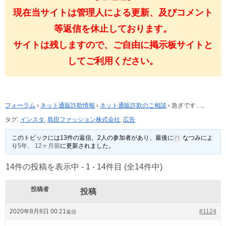
現在当サイトは管理人による更新、及びコメント
等返信を休止しております。
サイトは残しますので、ご自由に掲示板サイトと
してご利用ください。
フォーラム
›
ネット通販詐欺情報
›
ネット通販詐欺のご相談
›
急ぎです…。
タグ:
インスタ
,
島田ファッション株式会社
,
広告
このトピックには13件の返信、2人の参加者があり、最後に
なつみ
によ
り
5年、 12ヶ月前
に更新されました。
14件の投稿を表示中 - 1 - 14件目 (全14件中)
投稿者
投稿
2020年8月8日 00:21
#1124
返信