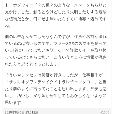
ト・ホグウィード？の種？のようなコメントをちらりと
見かけました。触るとやけどしたり失明したりする危険
な植物だとか。何にせよ届いたらすぐに通報・処分です
ね。
他の広告なんかでもそうなんですが、住所や名前が漏れ
ているのは怖いものです。ファーXXXのスマホを使って
いる僕にとっては怖いお話。そして詐欺サイトを取り扱
っているのでさらに怖い。こういうところに情報が流さ
れたらと思うとぞっとします。
そういやシンセンは何度か行きましたが、仕事相手が
「サッキオソワレテケイタイトラレチャッタヨ～」と当
たり前のように言ってたことを思い出します。治安も悪
いし、汚いし、変な菌が発生してもおかしくないように
思います。
2020年8月1日 23:01
#1055
返信