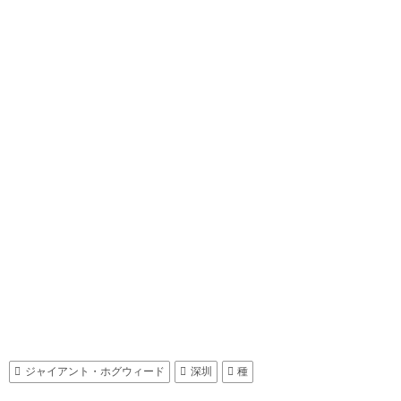
ジャイアント・ホグウィード
深圳
種