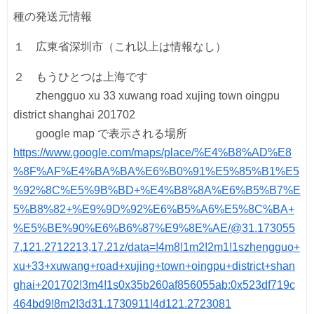
種の発送元情報
１ 広東省深圳市（これ以上は情報なし）
２ もうひとつは上海です
zhengguo xu 33 xuwang road xujing town oingpu
district shanghai 201702
google map で表示される場所
https://www.google.com/maps/place/%E4%B8%AD%E8
%8F%AF%E4%BA%BA%E6%B0%91%E5%85%B1%E5
%92%8C%E5%9B%BD+%E4%B8%8A%E6%B5%B7%E
5%B8%82+%E9%9D%92%E6%B5%A6%E5%8C%BA+
%E5%BE%90%E6%B6%87%E9%8E%AE/@31.173055
7,121.2712213,17.21z/data=!4m8!1m2!2m1!1szhengguo+
xu+33+xuwang+road+xujing+town+oingpu+district+shan
ghai+201702!3m4!1s0x35b260af856055ab:0x523df719c
464bd9!8m2!3d31.1730911!4d121.2723081