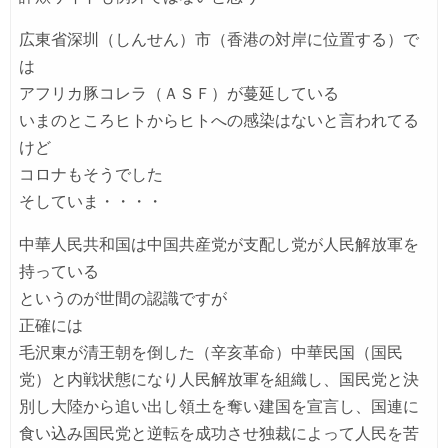
広東省深圳（しんせん）市（香港の対岸に位置する）で
は
アフリカ豚コレラ（ＡＳＦ）が蔓延している
いまのところヒトからヒトへの感染はないと言われてる
けど
コロナもそうでした
そしていま・・・・
中華人民共和国は中国共産党が支配し党が人民解放軍を
持っている
というのが世間の認識ですが
正確には
毛沢東が清王朝を倒した（辛亥革命）中華民国（国民
党）と内戦状態になり人民解放軍を組織し、国民党と決
別し大陸から追い出し領土を奪い建国を宣言し、国連に
食い込み国民党と逆転を成功させ独裁によって人民を苦