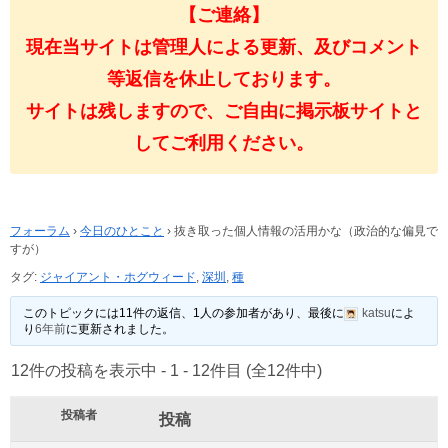
【ご連絡】
現在当サイトは管理人による更新、及びコメント
等返信を休止しております。
サイトは残しますので、ご自由に掲示板サイトと
してご利用ください。
フォーラム
›
今日のひとこと
›
抜き取った個人情報の活用かな（政治的な偏見で
すが）
タグ:
ジャイアント・ホグウィード
,
深圳
,
種
このトピックには11件の返信、1人の参加者があり、最後に
katsu
によ
り
6年前
に更新されました。
12件の投稿を表示中 - 1 - 12件目 (全12件中)
投稿者
投稿