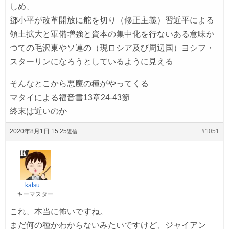
しめ、
鄧小平が改革開放に舵を切り（修正主義）習近平による
領土拡大と軍備増強と資本の集中化を行ないある意味か
つての毛沢東やソ連の（現ロシア及び周辺国）ヨシフ・
スターリンになろうとしているように見える
そんなとこから悪魔の種がやってくる
マタイによる福音書13章24-43節
終末は近いのか
2020年8月1日 15:25
#1051
返信
katsu
キーマスター
これ、本当に怖いですね。
まだ何の種かわからないみたいですけど、ジャイアン