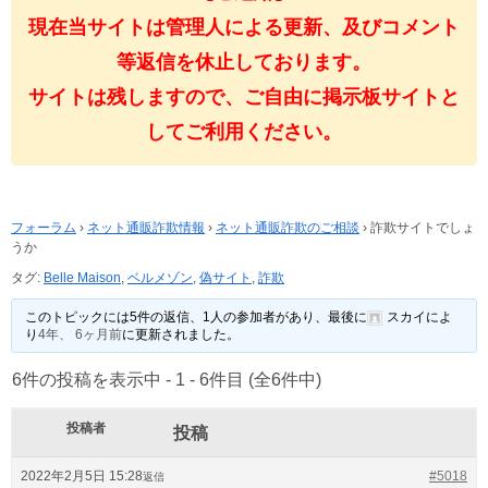
現在当サイトは管理人による更新、及びコメント
等返信を休止しております。
サイトは残しますので、ご自由に掲示板サイトと
してご利用ください。
フォーラム
›
ネット通販詐欺情報
›
ネット通販詐欺のご相談
›
詐欺サイトでしょ
うか
タグ:
Belle Maison
,
ベルメゾン
,
偽サイト
,
詐欺
このトピックには5件の返信、1人の参加者があり、最後に
スカイ
によ
り
4年、 6ヶ月前
に更新されました。
6件の投稿を表示中 - 1 - 6件目 (全6件中)
投稿者
投稿
2022年2月5日 15:28
#5018
返信