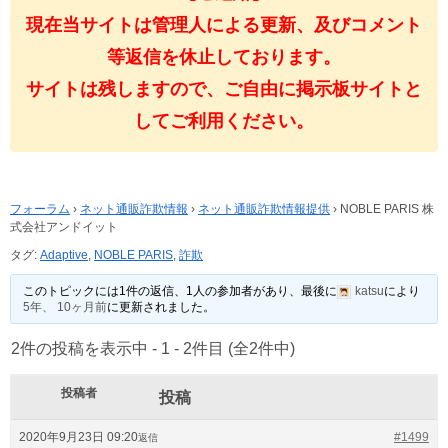
現在当サイトは管理人による更新、及びコメント
等返信を休止しております。
サイトは残しますので、ご自由に掲示板サイトと
してご利用ください。
フォーラム
›
ネット通販詐欺情報
›
ネット通販詐欺情報提供
›
NOBLE PARIS 株
式会社アンドイット
タグ:
Adaptive
,
NOBLE PARIS
,
詐欺
このトピックには1件の返信、1人の参加者があり、最後に
katsu
により
5年、 10ヶ月前
に更新されました。
2件の投稿を表示中 - 1 - 2件目 (全2件中)
投稿者
投稿
2020年9月23日 09:20
#1499
返信